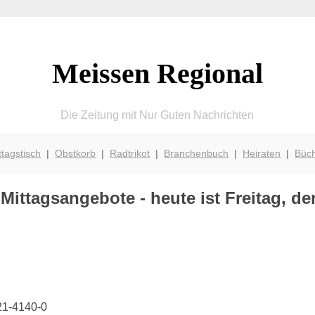
Meissen Regional
Die Zeitung mit Nur Guten Nachrichten
ttagstisch
|
Obstkorb
|
Radtrikot
|
Branchenbuch
|
Heiraten
|
Büc
Mittagsangebote - heute ist Freitag, de
21-4140-0